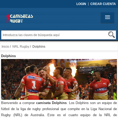
LOGIN
CREAR CUENTA
Inicio
/
NRL Rugby
/ Dolphins
Dolphins
Bienvenido a comprar
camiseta Dolphins
. Los Dolphins son un equipo de
fútbol de la liga de rugby profesional que compite en la Liga Nacional de
Rugby (NRL) de Australia. Este es el cuarto equipo de la NRL de