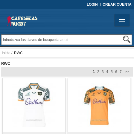
LOGIN
CREAR CUENTA
Inicio
/ RWC
RWC
1
2
3
4
5
6
7
>>