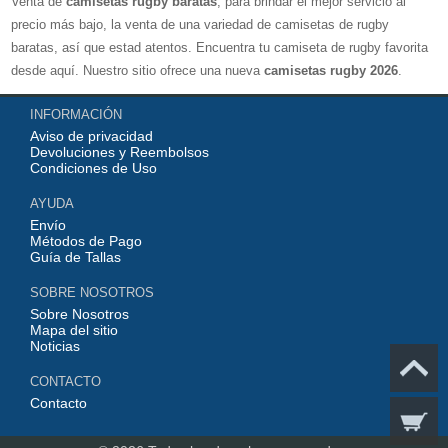
Venta de
camisetas rugby baratas
, para brindar el mejor servicio al
precio más bajo, la venta de una variedad de camisetas de rugby
baratas, así que estad atentos. Encuentra tu camiseta de rugby favorita
desde aquí. Nuestro sitio ofrece una nueva
camisetas rugby 2026
.
Disponible en una variedad de estilos y tamaños ¡Compre camisetas de
INFORMACIÓN
rugby baratas en línea!
Aviso de privacidad
Devoluciones y Reembolsos
Condiciones de Uso
AYUDA
Envío
Métodos de Pago
Guía de Tallas
SOBRE NOSOTROS
Sobre Nosotros
Mapa del sitio
Noticias
CONTACTO
Contacto