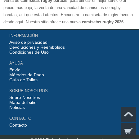
Venta de
camisetas rugby baratas
, para brindar el mejor servicio al
precio más bajo, la venta de una variedad de camisetas de rugby
baratas, así que estad atentos. Encuentra tu camiseta de rugby favorita
desde aquí. Nuestro sitio ofrece una nueva
camisetas rugby 2026
.
Disponible en una variedad de estilos y tamaños ¡Compre camisetas de
INFORMACIÓN
rugby baratas en línea!
Aviso de privacidad
Devoluciones y Reembolsos
Condiciones de Uso
AYUDA
Envío
Métodos de Pago
Guía de Tallas
SOBRE NOSOTROS
Sobre Nosotros
Mapa del sitio
Noticias
CONTACTO
Contacto