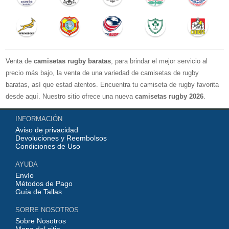
Venta de
camisetas rugby baratas
, para brindar el mejor servicio al
precio más bajo, la venta de una variedad de camisetas de rugby
baratas, así que estad atentos. Encuentra tu camiseta de rugby favorita
desde aquí. Nuestro sitio ofrece una nueva
camisetas rugby 2026
.
Disponible en una variedad de estilos y tamaños ¡Compre camisetas de
INFORMACIÓN
rugby baratas en línea!
Aviso de privacidad
Devoluciones y Reembolsos
Condiciones de Uso
AYUDA
Envío
Métodos de Pago
Guía de Tallas
SOBRE NOSOTROS
Sobre Nosotros