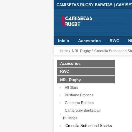
CAMISETAS RUGBY BARATAS | CAMIS
Inicio
Accesorios
RWC
N
NRL Telstra Premiership
Premier
Inicio
/
NRL Rugby
/
Cronulla Sutherland Sh
Accesorios
RWC
NRL Rugby
All Stars
Brisbane Broncos
Canberra Raiders
Canterbury Bankstown
Bulldogs
Cronulla Sutherland Sharks