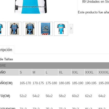
89 Unidades en St
Este producto fue añad
ripción
de Tallas
BRE
AÑO
S
M
L
XL
XXL
XXXL
XXXXL
AÑO(CM)
165-170
170-175
175-180
180-185
185-190
190-195
195-20
TO(CM)
52±2
54±2
56±2
58±2
60±2
62±2
64±2