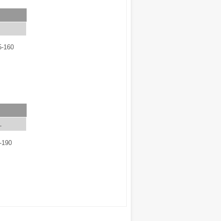
5-160
L
-190