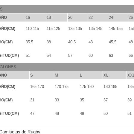
OS
AÑO
16
18
20
22
24
26
AÑO(CM)
110-115
115-125
125-135
135-145
145-155
15
HO(CM)
35.5
38
40.5
43
45.5
48
ITUD(CM)
51
54
57
60
63
66
TALONES
AÑO
S
M
L
XL
XX
AÑO(CM)
165-170
170-175
175-180
180-185
185
HO(CM)
31
33
35
37
39
ITUD(CM)
47
48
49
50
51
Camisetas de Rugby