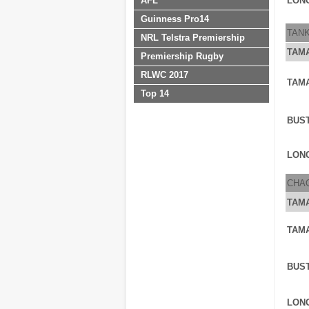
AFL
LONG
Guinness Pro14
TAN
NRL Telstra Premiership
TAM
Premiership Rugby
RLWC 2017
TAM
Top 14
BUS
LONG
CHA
TAM
TAM
BUS
LONG