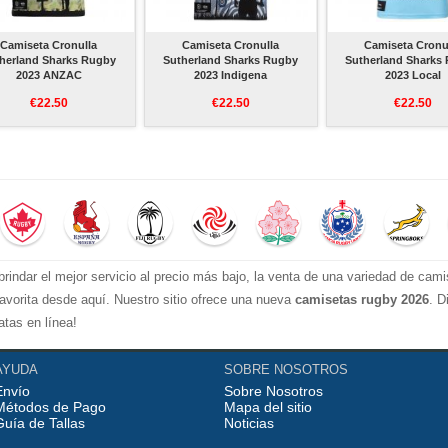
Camiseta Cronulla
Camiseta Cronulla
Camiseta Cronu
herland Sharks Rugby
Sutherland Sharks Rugby
Sutherland Sharks
2023 ANZAC
2023 Indigena
2023 Local
€22.50
€22.50
€22.50
 brindar el mejor servicio al precio más bajo, la venta de una variedad de cam
avorita desde aquí. Nuestro sitio ofrece una nueva
camisetas rugby 2026
. D
tas en línea!
AYUDA
SOBRE NOSOTROS
Envío
Sobre Nosotros
Métodos de Pago
Mapa del sitio
Guía de Tallas
Noticias