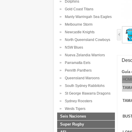
Dolphins
Gold Coast Titans
Manly Warringah Sea Eagles
Melbourne Storm
Newcastle Knights
North Queensland Cowboys
NSW Blues
Nueva Zelandia Warriors
Desc
Parramatta Eels
Penrith Panthers
Guía 
Queensland Maroons
HOM
South Sydney Rabbitohs
TAM
St George Illawarra Dragons
TAM
Sydney Roosters
Wests Tigers
Seis Naciones
BUS
Super Rugby