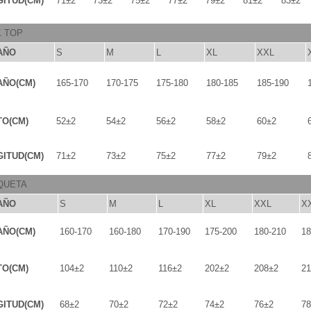
ITUD(CM)
71±2
73±2
75±2
77±2
79±2
81±2
83±2
K TOP
AÑO
S
M
L
XL
XXL
AÑO(CM)
165-170
170-175
175-180
180-185
185-190
TO(CM)
52±2
54±2
56±2
58±2
60±2
ITUD(CM)
71±2
73±2
75±2
77±2
79±2
QUETA
AÑO
S
M
L
XL
XXL
X
AÑO(CM)
160-170
160-180
170-190
175-200
180-210
18
TO(CM)
104±2
110±2
116±2
202±2
208±2
21
ITUD(CM)
68±2
70±2
72±2
74±2
76±2
78