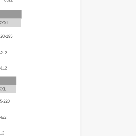
85±2
XXXL
190-195
62±2
81±2
XXL
5-220
4±2
±2