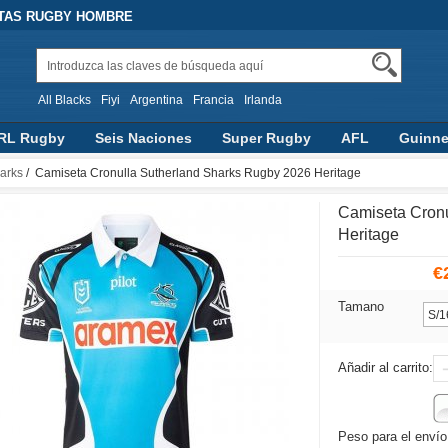
ETAS RUGBY HOMBRE
All Blacks
Fiyi
Argentina
Francia
Irlanda
RL Rugby
Seis Naciones
Super Rugby
AFL
Guinne
ship Rugby
RLWC 2017
Top 14
arks
/ Camiseta Cronulla Sutherland Sharks Rugby 2026 Heritage
Camiseta Cronu
Heritage
€
Tamano
Añadir al carrito:
Peso para el envío