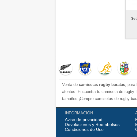
Sut
Venta de
camisetas rugby baratas
, para
atentos. Encuentra tu camiseta de rugby f
tamaños ¡Compre camisetas de rugby bara
INFORMACIÓN
Aviso de privacidad
Devoluciones y Reembolsos
Condiciones de Uso