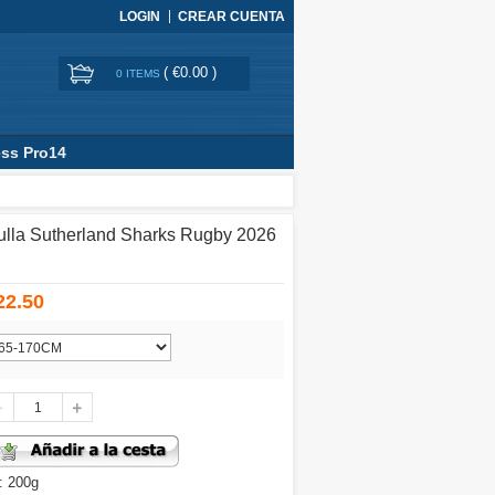
LOGIN
CREAR CUENTA
(
€0.00
)
0 ITEMS
ss Pro14
lla Sutherland Sharks Rugby 2026
22.50
: 200g