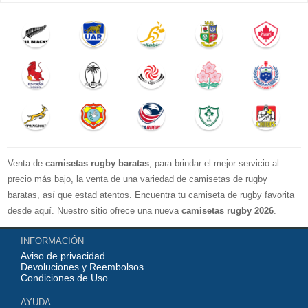
Venta de
camisetas rugby baratas
, para brindar el mejor servicio al
precio más bajo, la venta de una variedad de camisetas de rugby
baratas, así que estad atentos. Encuentra tu camiseta de rugby favorita
desde aquí. Nuestro sitio ofrece una nueva
camisetas rugby 2026
.
Disponible en una variedad de estilos y tamaños ¡Compre camisetas de
INFORMACIÓN
rugby baratas en línea!
Aviso de privacidad
Devoluciones y Reembolsos
Condiciones de Uso
AYUDA