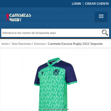
LOGIN
CREAR CUENTA
Inicio
/
Seis Naciones
/
Escocia
/ Camiseta Escocia Rugby 2022 Segunda