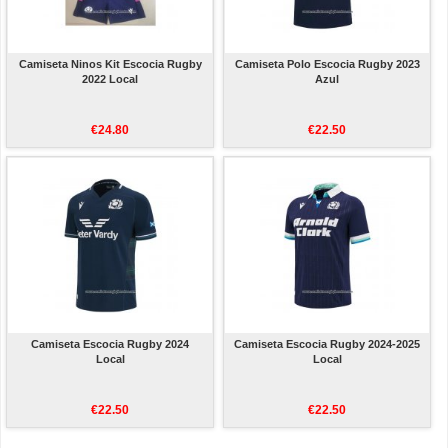
Camiseta Ninos Kit Escocia Rugby
Camiseta Polo Escocia Rugby 2023
2022 Local
Azul
€24.80
€22.50
Camiseta Escocia Rugby 2024
Camiseta Escocia Rugby 2024-2025
Local
Local
€22.50
€22.50