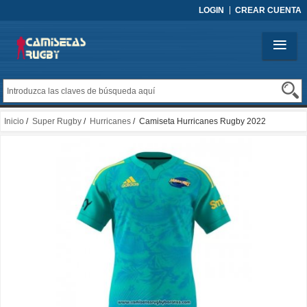
LOGIN
CREAR CUENTA
Inicio
/
Super Rugby
/
Hurricanes
/ Camiseta Hurricanes Rugby 2022
Entrenamiento