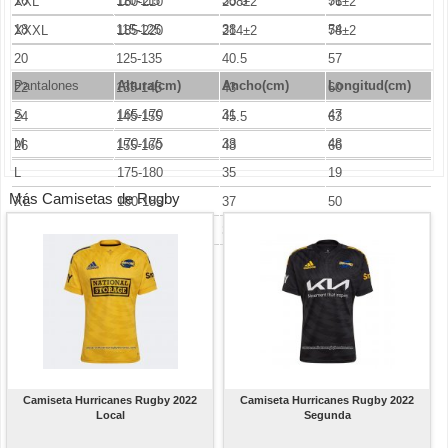
16
110-115
35.5
51
XXL
180-210
208±2
76±2
18
115-125
38
54
XXXL
185-220
214±2
78±2
20
125-135
40.5
57
Pantalones
Altura(cm)
Ancho
(cm)
Longitud(cm)
22
135-145
43
60
S
165-170
31
47
24
145-155
45.5
63
M
170-175
33
48
26
155-160
48
66
L
175-180
35
19
Más Camisetas de Rugby
XL
180-185
37
50
XXL
185-190
39
51
Camiseta Hurricanes Rugby 2022
Camiseta Hurricanes Rugby 2022
Local
Segunda