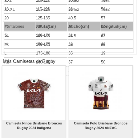
16
110-115
35.5
51
XXL
180-210
208±2
76±2
18
115-125
38
54
XXXL
185-220
214±2
78±2
20
125-135
40.5
57
Pantalones
Altura(cm)
Ancho
(cm)
Longitud(cm)
22
135-145
43
60
S
165-170
31
47
24
145-155
45.5
63
M
170-175
33
48
26
155-160
48
66
L
175-180
35
19
Más Camisetas de Rugby
XL
180-185
37
50
XXL
185-190
39
51
Camiseta Ninos Brisbane Broncos
Camiseta Polo Brisbane Broncos
Rugby 2024 Indigena
Rugby 2024 ANZAC