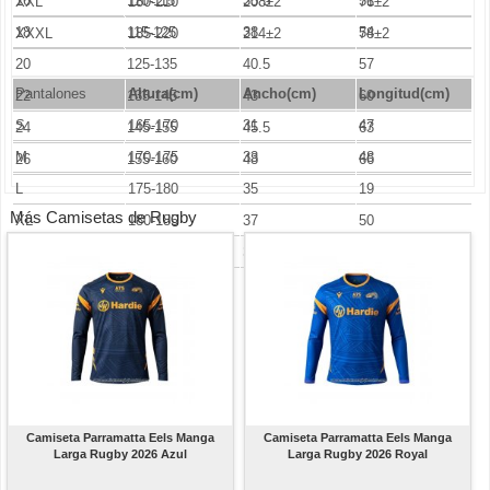
16
110-115
35.5
51
XXL
180-210
208±2
76±2
18
115-125
38
54
XXXL
185-220
214±2
78±2
20
125-135
40.5
57
Pantalones
Altura(cm)
Ancho
(cm)
Longitud(cm)
22
135-145
43
60
S
165-170
31
47
24
145-155
45.5
63
M
170-175
33
48
26
155-160
48
66
L
175-180
35
19
Más Camisetas de Rugby
XL
180-185
37
50
XXL
185-190
39
51
Camiseta Parramatta Eels Manga
Camiseta Parramatta Eels Manga
Larga Rugby 2026 Azul
Larga Rugby 2026 Royal