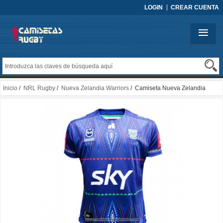
LOGIN
CREAR CUENTA
Inicio
/
NRL Rugby
/
Nueva Zelandia Warriors
/ Camiseta Nueva Zelandia
Warriors Rugby 2025 Indigena Azul