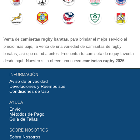
Venta de
camisetas rugby baratas
, para brindar el mejor servicio al
precio más bajo, la venta de una variedad de camisetas de rugby
baratas, así que estad atentos. Encuentra tu camiseta de rugby favorita
desde aquí. Nuestro sitio ofrece una nueva
camisetas rugby 2026
.
Disponible en una variedad de estilos y tamaños ¡Compre camisetas de
INFORMACIÓN
rugby baratas en línea!
Aviso de privacidad
Devoluciones y Reembolsos
Condiciones de Uso
AYUDA
Envío
Métodos de Pago
Guía de Tallas
SOBRE NOSOTROS
Sobre Nosotros