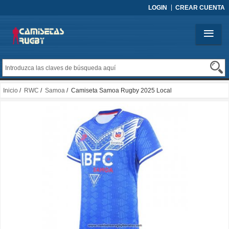
LOGIN
CREAR CUENTA
Inicio
/
RWC
/
Samoa
/ Camiseta Samoa Rugby 2025 Local