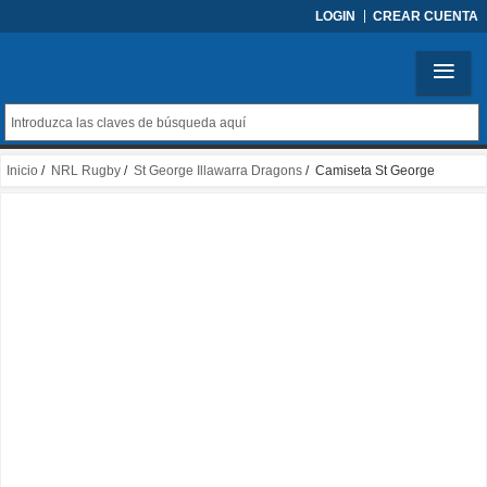
LOGIN
CREAR CUENTA
Inicio
/
NRL Rugby
/
St George Illawarra Dragons
/ Camiseta St George
Illawarra Dragons Rugby 2026 Entrenamiento Rojo