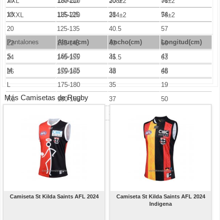
16
110-115
35.5
51
XXL
180-210
208±2
76±2
18
115-125
38
54
XXXL
185-220
214±2
78±2
20
125-135
40.5
57
Pantalones
Altura(cm)
Ancho
(cm)
Longitud(cm)
22
135-145
43
60
S
165-170
31
47
24
145-155
45.5
63
M
170-175
33
48
26
155-160
48
66
L
175-180
35
19
Más Camisetas de Rugby
XL
180-185
37
50
XXL
185-190
39
51
Camiseta St Kilda Saints AFL 2024
Camiseta St Kilda Saints AFL 2024
Indigena