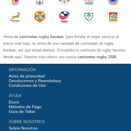
Venta de
camisetas rugby baratas
, para brindar el mejor servicio al
precio más bajo, la venta de una variedad de camisetas de rugby
baratas, así que estad atentos. Encuentra tu camiseta de rugby favorita
desde aquí. Nuestro sitio ofrece una nueva
camisetas rugby 2026
.
Disponible en una variedad de estilos y tamaños ¡Compre camisetas de
INFORMACIÓN
rugby baratas en línea!
Aviso de privacidad
Devoluciones y Reembolsos
Condiciones de Uso
AYUDA
Envío
Métodos de Pago
Guía de Tallas
SOBRE NOSOTROS
Sobre Nosotros