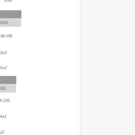
85±2
XXXL
190-195
62±2
81±2
XXL
5-220
4±2
±2