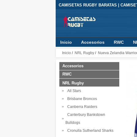
CAMISETAS RUGBY BARATAS | CAMIS
Inicio
Accesorios
RWC
N
NRL Telstra Premiership
Premier
Inicio
/
NRL Rugby
/
Nueva Zelandia Warrio
Accesorios
RWC
NRL Rugby
All Stars
Brisbane Broncos
Canberra Raiders
Canterbury Bankstown
Bulldogs
Cronulla Sutherland Sharks