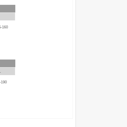
5-160
L
-190