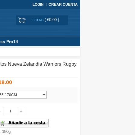
LOGIN
CREAR CUENTA
(
€0.00
)
0 ITEMS
ss Pro14
tos Nueva Zelandia Warriors Rugby
18.00
: 180g