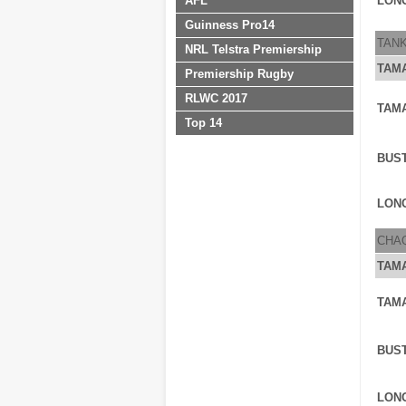
AFL
LONG
Guinness Pro14
TAN
NRL Telstra Premiership
TAM
Premiership Rugby
RLWC 2017
TAM
Top 14
BUS
LONG
CHA
TAM
TAM
BUS
LONG