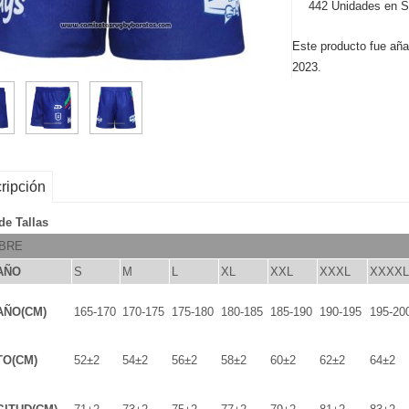
442 Unidades en S
Este producto fue aña
2023.
ripción
de Tallas
BRE
AÑO
S
M
L
XL
XXL
XXXL
XXXXL
AÑO(CM)
165-170
170-175
175-180
180-185
185-190
190-195
195-20
TO(CM)
52±2
54±2
56±2
58±2
60±2
62±2
64±2