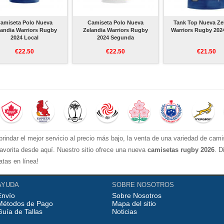
amiseta Polo Nueva
Camiseta Polo Nueva
Tank Top Nueva Ze
landia Warriors Rugby
Zelandia Warriors Rugby
Warriors Rugby 202
2024 Local
2024 Segunda
€22.50
€22.50
€21.50
 brindar el mejor servicio al precio más bajo, la venta de una variedad de cam
avorita desde aquí. Nuestro sitio ofrece una nueva
camisetas rugby 2026
. D
tas en línea!
AYUDA
SOBRE NOSOTROS
Envío
Sobre Nosotros
Métodos de Pago
Mapa del sitio
Guía de Tallas
Noticias