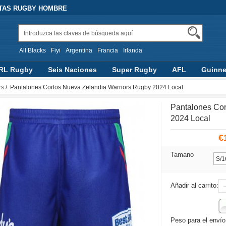
ETAS RUGBY HOMBRE
All Blacks
Fiyi
Argentina
Francia
Irlanda
RL Rugby
Seis Naciones
Super Rugby
AFL
Guinne
ship Rugby
RLWC 2017
Top 14
rs
/ Pantalones Cortos Nueva Zelandia Warriors Rugby 2024 Local
Pantalones Cor
2024 Local
€
Tamano
Añadir al carrito:
Peso para el envío