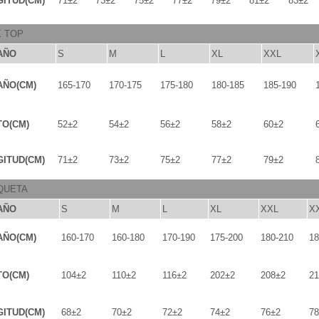
ITUD(CM)
71±2
73±2
75±2
77±2
79±2
81±2
83±2
K TOP
AÑO
S
M
L
XL
XXL
AÑO(CM)
165-170
170-175
175-180
180-185
185-190
TO(CM)
52±2
54±2
56±2
58±2
60±2
ITUD(CM)
71±2
73±2
75±2
77±2
79±2
QUETA
AÑO
S
M
L
XL
XXL
X
AÑO(CM)
160-170
160-180
170-190
175-200
180-210
18
TO(CM)
104±2
110±2
116±2
202±2
208±2
21
ITUD(CM)
68±2
70±2
72±2
74±2
76±2
78