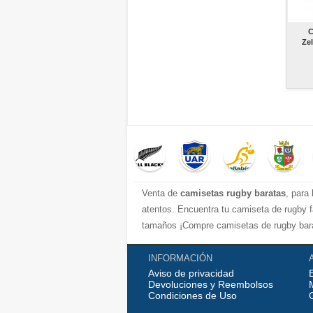
C
Ze
Venta de
camisetas rugby baratas
, para
atentos. Encuentra tu camiseta de rugby f
tamaños ¡Compre camisetas de rugby bara
INFORMACIÓN
Aviso de privacidad
Devoluciones y Reembolsos
Condiciones de Uso