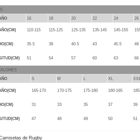
OS
AÑO
16
18
20
22
24
26
AÑO(CM)
110-115
115-125
125-135
135-145
145-155
15
HO(CM)
35.5
38
40.5
43
45.5
48
ITUD(CM)
51
54
57
60
63
66
TALONES
AÑO
S
M
L
XL
XX
AÑO(CM)
165-170
170-175
175-180
180-185
185
HO(CM)
31
33
35
37
39
ITUD(CM)
47
48
49
50
51
Camisetas de Rugby