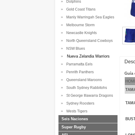
Dolphins
Gold Coast Titans
Manly Warringah Sea Eagles
Melbourne Storm
Newcastle Knights
North Queensland Cowboys
NSW Blues
Nueva Zelandia Warriors
Desc
Parramatta Eels
Penrith Panthers
Guía 
Queensland Maroons
HOM
South Sydney Rabbitohs
TAM
St George Illawarra Dragons
TAM
Sydney Roosters
Wests Tigers
Seis Naciones
BUS
Super Rugby