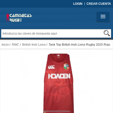
LOGIN
CREAR CUENTA
Inicio
/
RWC
/
British Irish Lions
/ Tank Top British Irish Lions Rugby 2025 Rojo